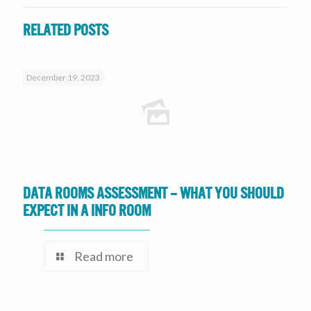
Related posts
December 19, 2023
Data Rooms Assessment – What you should
expect in a Info Room
Read more